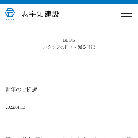
toggle
naviga
B
LOG
スタッフの日々を綴る日記
新年のご挨拶
2022.01.13