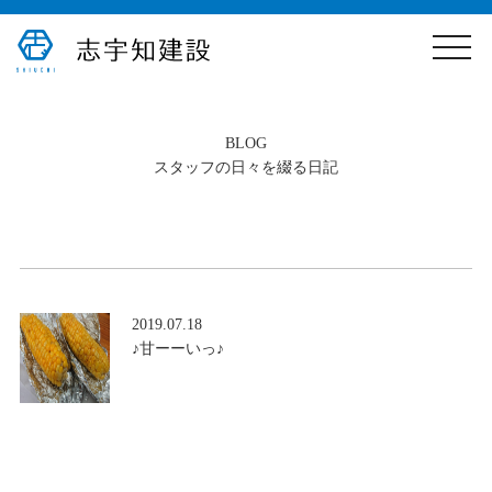
toggle
naviga
B
LOG
スタッフの日々を綴る日記
2019.07.18
♪甘ーーいっ♪