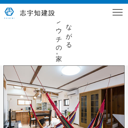
toggle
心つながる
naviga
シウチの家。