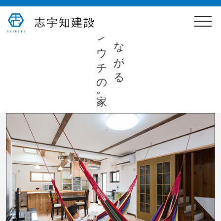
toggle
心つながる
naviga
シウチの家。