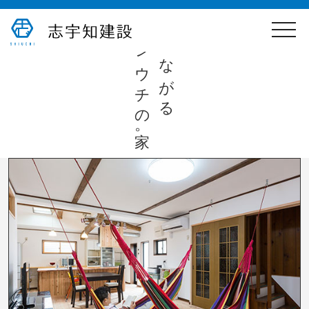
toggle
心つながる
naviga
シウチの家。