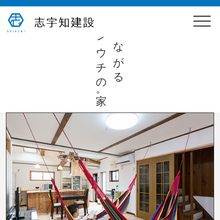
toggle
心つながる
naviga
シウチの家。