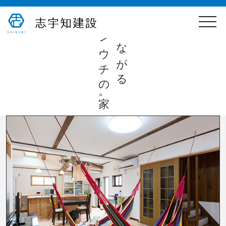
toggle
心つながる
naviga
シウチの家。