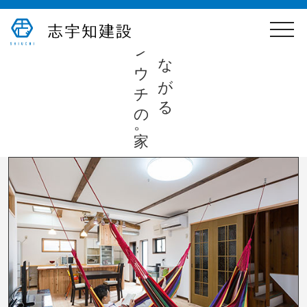
toggle
心つながる
naviga
シウチの家。